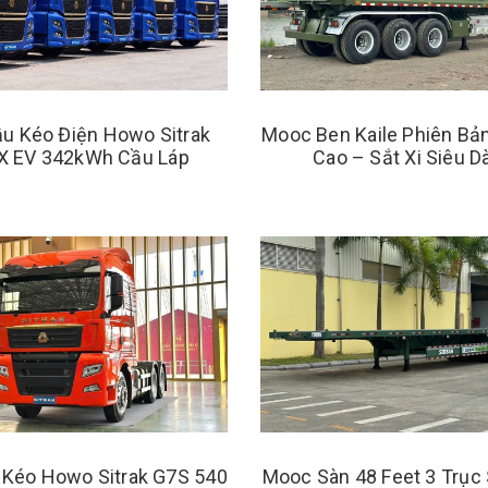
u Kéo Điện Howo Sitrak
Mooc Ben Kaile Phiên Bả
X EV 342kWh Cầu Láp
Cao – Sắt Xi Siêu D
 Kéo Howo Sitrak G7S 540
Mooc Sàn 48 Feet 3 Trục