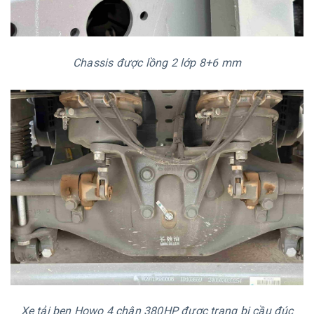
Chassis được lồng 2 lớp 8+6 mm
Xe tải ben Howo 4 chân 380HP được trang bị cầu đúc