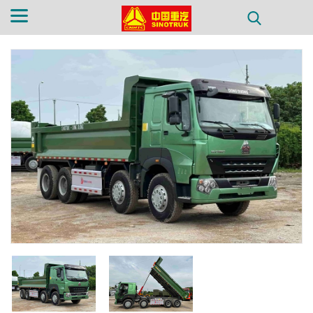
TRANG CHỦ
GIỚI THIỆU
SẢN PHẨM
PHỤ TÙNG
TIN TỨC
LIÊN HỆ