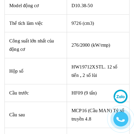
Model động cơ
D10.38-50
Thể tích làm việc
9726 (cm3)
Công suất lớn nhất của
276/2000 (kW/rmp)
động cơ
HW19712XSTL. 12 số
Hộp số
tiến ₊ 2 số lùi
Cầu trước
HF09 (9 tấn)
MCP16 (Cầu MAN)
T
ỷ số
Cầu sau
truyền 4.8