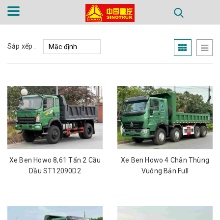
TRANG CHỦ
GIỚI THIỆU
SẢN PHẨM
Sắp xếp :
PHỤ TÙNG
TIN TỨC
LIÊN HỆ
Xe Ben Howo 8,61 Tấn 2 Cầu
Xe Ben Howo 4 Chân Thùng
Dầu ST12090D2
Vuông Bản Full