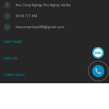
Khu Công Nghiệp Phú Nghĩa, Hà Nội
0978 777 494
howomienbac688@gmail.com
SẢN PHẨM
DỊCH VỤ
CHÍNH SÁCH
Bản quyền thuộc về
TRUNG TÂM PHÂN PHỐI XE TẢI HOWO TẠI
MIỀN BẮC