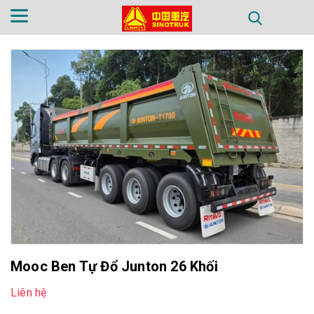
TRANG CHỦ
GIỚI THIỆU
SẢN PHẨM
PHỤ TÙNG
TIN TỨC
LIÊN HỆ
Mooc Ben Tự Đổ Junton 26 Khối
Liên hệ