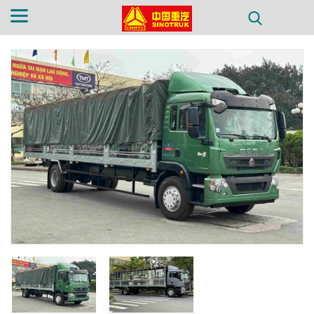
TRANG CHỦ
GIỚI THIỆU
SẢN PHẨM
PHỤ TÙNG
TIN TỨC
LIÊN HỆ