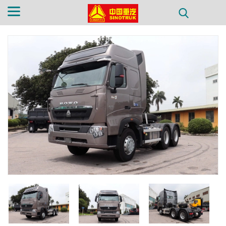
TRANG CHỦ
GIỚI THIỆU
SẢN PHẨM
PHỤ TÙNG
TIN TỨC
LIÊN HỆ