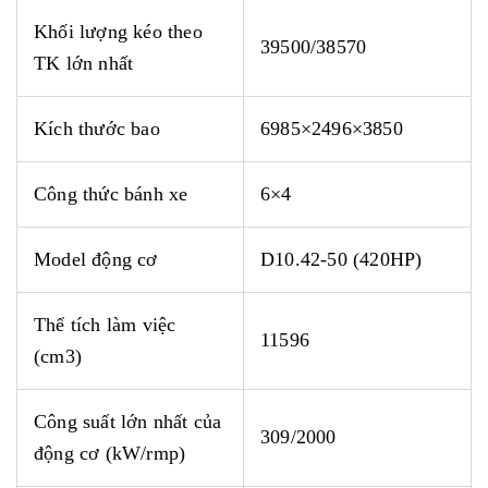
Khối lượng kéo theo
39500/38570
TK lớn nhất
Kích
thước bao
6985×2496×3850
Công thức bánh xe
6×4
Model động cơ
D10.42-50 (420HP)
Thể tích làm việc
11596
(cm3)
Công suất lớn nhất của
309/2000
động cơ (kW/rmp)