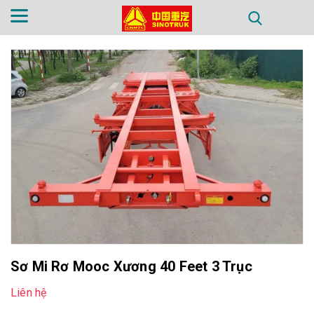
TRANG CHỦ
GIỚI THIỆU
SẢN PHẨM
PHỤ TÙNG
TIN TỨC
LIÊN HỆ
Sơ Mi Rơ Mooc Xương 40 Feet 3 Trục
Liên hệ