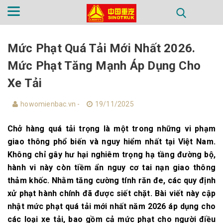
TRANG CHỦ
GIỚI THIỆU
SẢN PHẨM
Mức Phạt Quá Tải Mới Nhất 2026.
Mức Phạt Tăng Mạnh Áp Dụng Cho
PHỤ TÙNG
TIN TỨC
LIÊN HỆ
Xe Tải
howomienbac.vn -
19/11/2025
Chở hàng quá tải trọng là một trong những vi phạm
giao thông phổ biến và nguy hiểm nhất tại Việt Nam.
Không chỉ gây hư hại nghiêm trọng hạ tầng đường bộ,
hành vi này còn tiềm ẩn nguy cơ tai nạn giao thông
thảm khốc. Nhằm tăng cường tính răn đe, các quy định
xử phạt hành chính đã được siết chặt. Bài viết này cập
nhật mức phạt quá tải mới nhất năm 2026 áp dụng cho
các loại xe tải, bao gồm cả mức phạt cho người điều