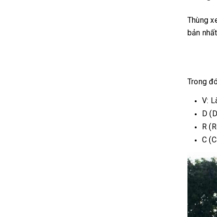
Thùng xe
bản nhất
Trong đó
V: L
D (D
R (R
C (C