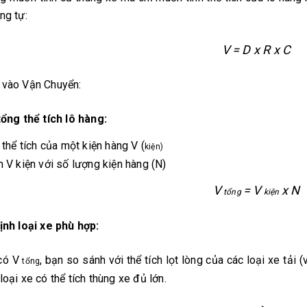
ng tự:
V = D x R x C
 vào Vận Chuyển:
tổng thể tích lô hàng:
 thể tích của một kiện hàng V (
kiện)
 V kiện với số lượng kiện hàng (N)
V
= V
x N
tổng
kiện
ịnh loại xe phù hợp:
 có V
, bạn so sánh với thể tích lọt lòng của các loại xe tải 
tổng
loại xe có thể tích thùng xe đủ lớn.