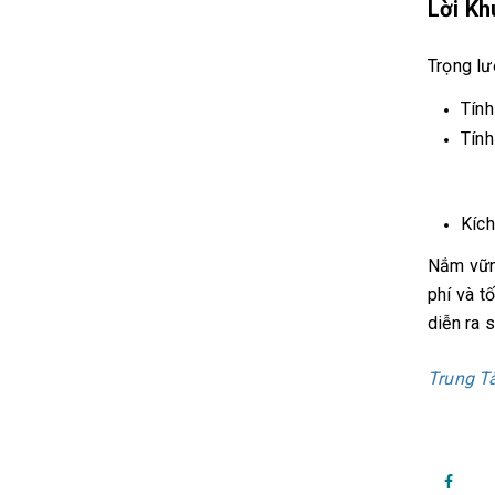
Lời Kh
Trọng lư
Tính
Tính
Kích
​​​​​​​N
phí và t
diễn ra 
Trung T