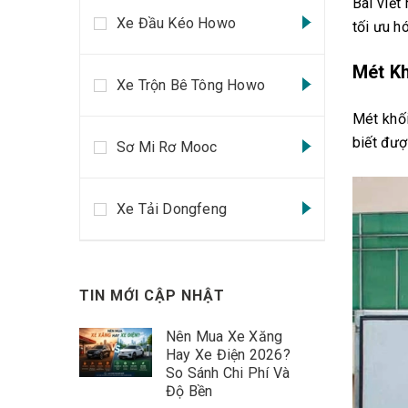
Bài viết
Xe Đầu Kéo Howo
tối ưu h
Mét Kh
Xe Trộn Bê Tông Howo
Mét khối
biết đượ
Sơ Mi Rơ Mooc
Xe Tải Dongfeng
TIN MỚI CẬP NHẬT
Nên Mua Xe Xăng
Hay Xe Điện 2026?
So Sánh Chi Phí Và
Độ Bền