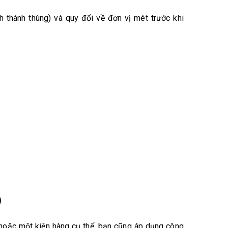
h thành thùng) và quy đổi về đơn vị mét trước khi
)
 hoặc một kiện hàng cụ thể, bạn cũng áp dụng công