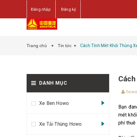
Đăng nhập
Đăng ký
Trang chủ
Tin tức
Cách Tính Mét Khối Thùng Xe
Cách 
DANH MỤC
howo
Xe Ben Howo
Bạn đang
mét khối
phí thuê
Xe Tải Thùng Howo