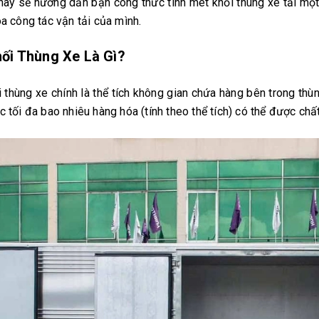
 này sẽ hướng dẫn bạn công thức tính mét khối thùng xe tải một
óa công tác vận tải của mình.
ối Thùng Xe Là Gì?
 thùng xe chính là thể tích không gian chứa hàng bên trong thùn
c tối đa bao nhiêu hàng hóa (tính theo thể tích) có thể được chất