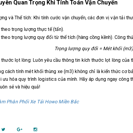
uyên Quan Trọng Khi Tính Toán Vận Chuyển
ợng và Thể tích: Khi tính cước vận chuyển, các đơn vị vận tải thườ
 theo trọng lượng thực tế (tấn).
 theo trọng lượng quy đổi từ thể tích (hàng cồng kềnh). Công thứ
Trọng lượng quy đổi = Mét khối (m3)
 thước lọt lòng: Luôn yêu cầu thông tin kích thước lọt lòng của
ắm vững cách tính mét khối thùng xe (m3) không chỉ là kiến thức cơ
ối ưu hóa quy trình logistics của mình. Hãy áp dụng ngay công
suôn sẻ và hiệu quả!
âm Phân Phối Xe Tải Howo Miền Bắc